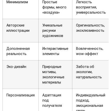
Минимализм
Простые
Легкость
формы, много
восприятия,
«воздуха»
универсальность
Авторские
Уникальные
Оригинальность,
иллюстрации
рисунки
эксклюзивность
художников
Дополненная
Интерактивные
Вовлеченность,
реальность
элементы
wow-эффект
Эко-дизайн
Природные
Забота об
мотивы,
экологии,
экологичные
натуральность
материалы
Персонализация
Адаптация
Индивидуальный
под
подход,
получателя
эмоциональная
связь